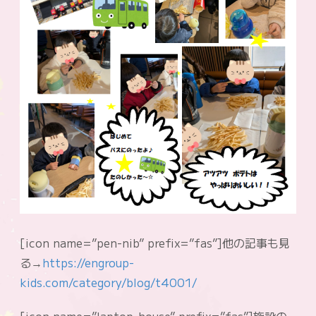
[icon name=”pen-nib” prefix=”fas”]他の記事も見
る→
https://engroup-
kids.com/category/blog/t4001/
[icon name=”laptop-house” prefix=”fas”]施設の