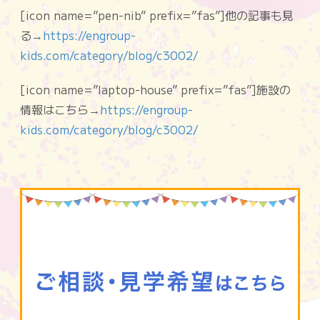
[icon name=”pen-nib” prefix=”fas”]他の記事も見
る→
https://engroup-
kids.com/category/blog/c3002/
[icon name=”laptop-house” prefix=”fas”]施設の
情報はこちら→
https://engroup-
kids.com/category/blog/c3002/