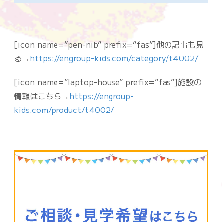
[icon name=”pen-nib” prefix=”fas”]他の記事も見
る→
https://engroup-kids.com/category/t4002/
[icon name=”laptop-house” prefix=”fas”]施設の
情報はこちら→
https://engroup-
kids.com/product/t4002/