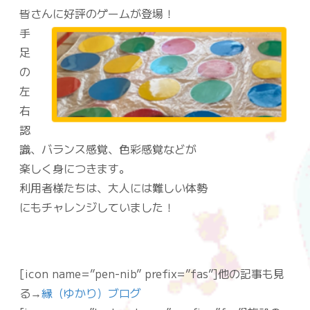
皆さんに好評のゲームが登場！
手
足
の
左
右
認
識、バランス感覚、色彩感覚などが
楽しく身につきます。
利用者様たちは、大人には難しい体勢
にもチャレンジしていました！
[icon name=”pen-nib” prefix=”fas”]他の記事も見
る→
縁（ゆかり）ブログ