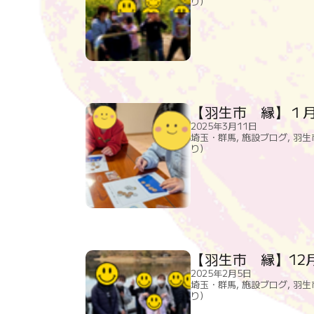
り）
【羽生市 縁】１月
2025年3月11日
埼玉・群馬
,
施設ブログ
,
羽生
り）
【羽生市 縁】12
2025年2月5日
埼玉・群馬
,
施設ブログ
,
羽生
り）