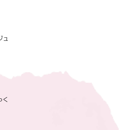
ジュ
っく