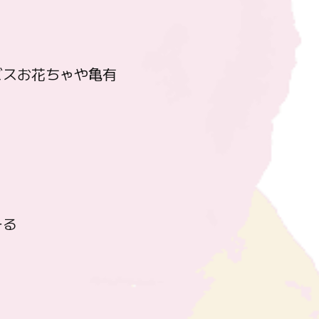
ビスお花ちゃや亀有
ーる