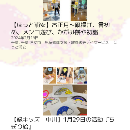
【ほっと浦安】お正月〜凧揚げ、書初
め、メンコ遊び、かがみ餅や初詣
2024年2月16日
千葉
,
千葉 浦安市｜児童発達支援・放課後等デイサービス ほ
っと浦安
【縁キッズ 中川】1月29日の活動『ち
ぎり絵』