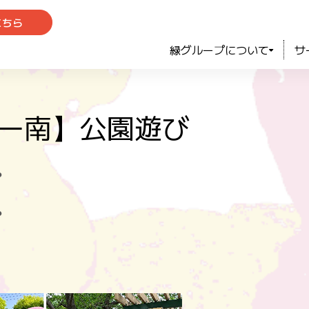
こちら
緑グループについて
サ
ター南】公園遊び
●
●