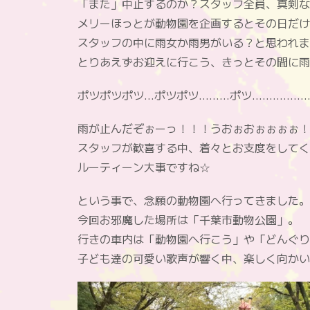
「また」中止するのか？スタッフ全員、真剣な
メリーほっとが動物園を企画するとその日だけ
スタッフの中に雨女か雨男がいる？と思われま
とりあえずお迎えに行こう、きっとその間に雨
ポツポツポツ…ポツポツ………ポツ……………
雨が止んだぞぉーっ！！！うおぉおぉぉぉぉ！
スタッフが歓喜する中、着々とお支度をしてく
ルーティーン大事ですね☆
という事で、念願の動物園へ行ってきました。
今回お邪魔した場所は「千葉市動物公園」。
行きの車内は「動物園へ行こう」や「どんぐり
子ども達の可愛い歌声が響く中、楽しく向かい