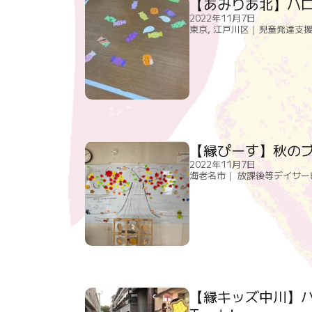
【あみりあ北】ハ
2022年11月7日
東京
,
江戸川区｜児童発達支援
【縁ぴーす】秋の
2022年11月7日
海老名市｜ 放課後等デイサ
【縁キッズ中川】ハロ