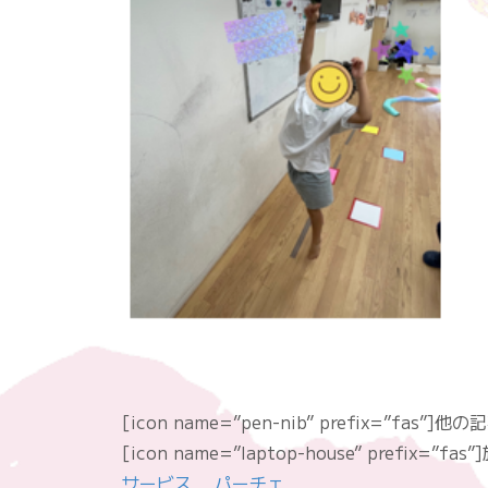
[icon name=”pen-nib” prefix=”fas”]
[icon name=”laptop-house” prefix=
サービス パーチェ