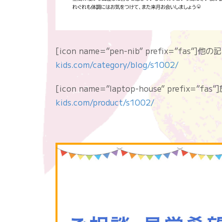
[icon name=”pen-nib” prefix=”fas”]
kids.com/category/blog/s1002/
[icon name=”laptop-house” prefix=
kids.com/product/s1002/