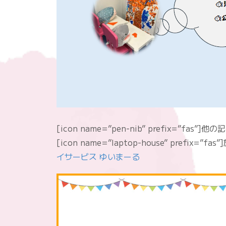
[icon name=”pen-nib” prefix=”fas”]
[icon name=”laptop-house” prefix=
イサービス ゆいまーる