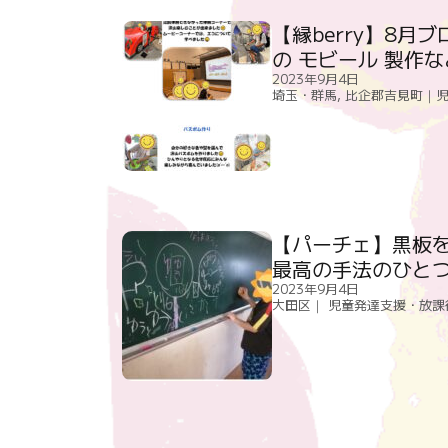
【縁berry】8月
の モビール 製作な
2023年9月4日
埼玉・群馬
,
比企郡吉見町｜児
【パーチェ】黒板
最高の手法のひと
2023年9月4日
大田区｜ 児童発達支援・放