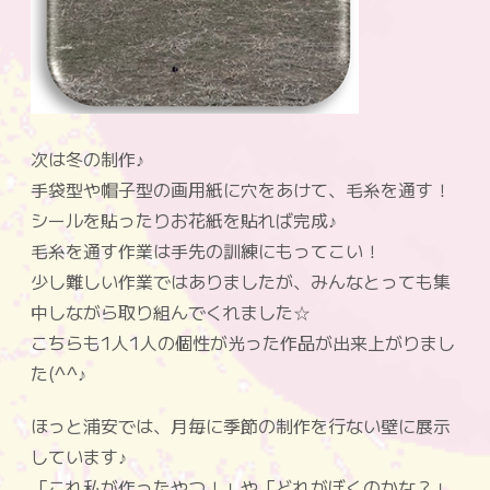
次は冬の制作♪
手袋型や帽子型の画用紙に穴をあけて、毛糸を通す！
シールを貼ったりお花紙を貼れば完成♪
毛糸を通す作業は手先の訓練にもってこい！
少し難しい作業ではありましたが、みんなとっても集
中しながら取り組んでくれました☆
こちらも1人1人の個性が光った作品が出来上がりまし
た(^^♪
ほっと浦安では、月毎に季節の制作を行ない壁に展示
しています♪
「これ私が作ったやつ！」や「どれがぼくのかな？」