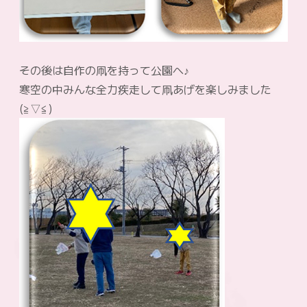
その後は自作の凧を持って公園へ♪
寒空の中みんな全力疾走して凧あげを楽しみました
(≧▽≦)