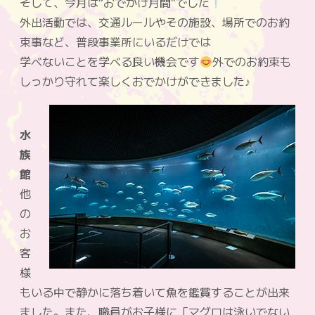
そして、今月は“おでかけ月間”でした
外出活動では、交通ルールやその施設、場所でのお約
束事など、普段事業所にいるだけでは
学べないことを学べる良い機会です
外でのお約束も
しっかり守れて楽しくおでかけができました♪
水
族
館
他
の
お
客
様
もいる中で静かに落ち着いて魚を鑑賞することが出来
ました。また、職員がお子様に「マグロは泳いでない