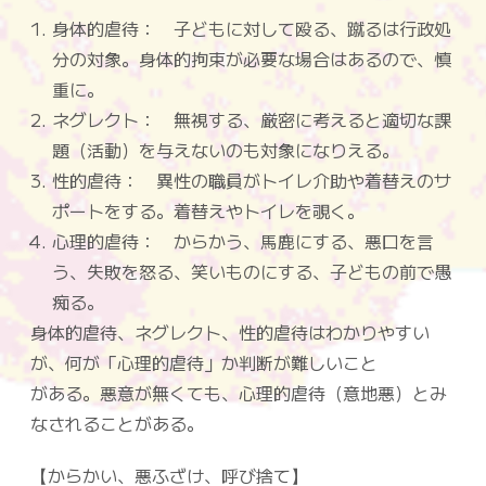
身体的虐待： 子どもに対して殴る、蹴るは行政処
分の対象。身体的拘束が必要な場合はあるので、慎
重に。
ネグレクト： 無視する、厳密に考えると適切な課
題（活動）を与えないのも対象になりえる。
性的虐待： 異性の職員がトイレ介助や着替えのサ
ポートをする。着替えやトイレを覗く。
心理的虐待： からかう、馬鹿にする、悪口を言
う、失敗を怒る、笑いものにする、子どもの前で愚
痴る。
身体的虐待、ネグレクト、性的虐待はわかりやすい
が、何が「心理的虐待」か判断が難しいこと
がある。悪意が無くても、心理的虐待（意地悪）とみ
なされることがある。
【からかい、悪ふざけ、呼び捨て】