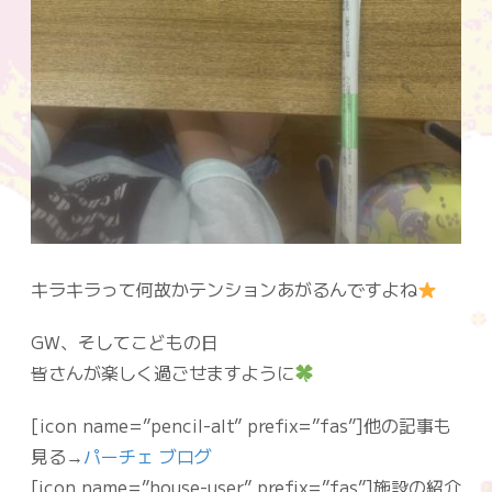
キラキラって何故かテンションあがるんですよね
GW、そしてこどもの日
皆さんが楽しく過ごせますように
[icon name=”pencil-alt” prefix=”fas”]他の記事も
見る→
パーチェ ブログ
[icon name=”house-user” prefix=”fas”]施設の紹介