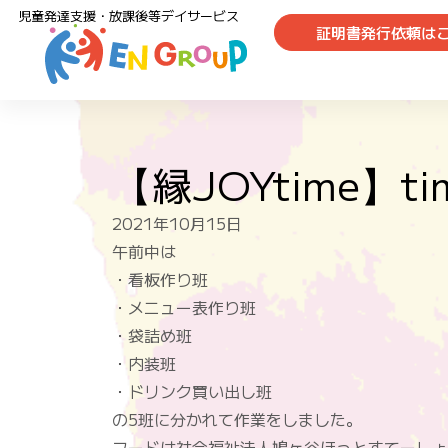
児童発達支援・放課後等デイサービス
証明書発行依頼は
【縁JOYtime】ti
2021年10月15日
午前中は
・看板作り班
・メニュー表作り班
・袋詰め班
・内装班
・ドリンク買い出し班
の5班に分かれて作業をしました。
フードは社会福祉法人鳩ヶ谷ほっとすてーしょ