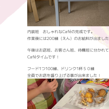
内装班 おしゃれなCaféの完成です。
作業後には200縁（えん）のお給料が出まし
午後はお店班、お客さん班、待機班に分かれて
Caféタイムです！
フード1つ100縁、ドリンク1杯５０縁
全員でお店を盛り上げる事が出来ました！